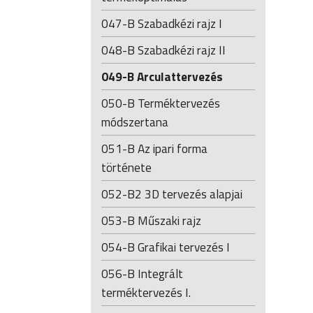
047-B Szabadkézi rajz I
048-B Szabadkézi rajz II
049-B Arculattervezés
050-B Terméktervezés
módszertana
051-B Az ipari forma
története
052-B2 3D tervezés alapjai
053-B Műszaki rajz
054-B Grafikai tervezés I
056-B Integrált
terméktervezés I.