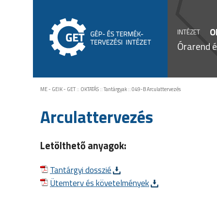
O
INTÉZET
Órarend é
ME - GEIK - GET
::
OKTATÁS
::
Tantárgyak
::
049-B Arculattervezés
Arculattervezés
Letölthető anyagok:
Tantárgyi dosszié
Ütemterv és követelmények