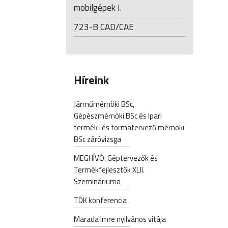
mobilgépek I.
723-B CAD/CAE
Híreink
Járműmérnöki BSc,
Gépészmérnöki BSc és Ipari
termék- és formatervező mérnöki
BSc záróvizsga
MEGHÍVÓ: Géptervezők és
Termékfejlesztők XLII.
Szemináriuma
TDK konferencia
Marada Imre nyilvános vitája