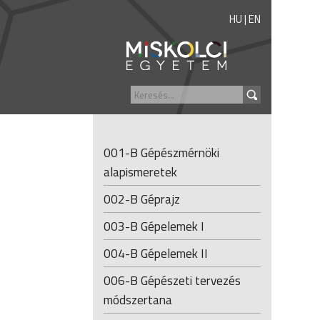
HU
|
EN
001-B Gépészmérnöki
alapismeretek
002-B Géprajz
003-B Gépelemek I
004-B Gépelemek II
006-B Gépészeti tervezés
módszertana