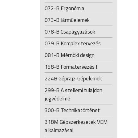
072-B Ergonómia
073-B Járműelemek
078-B Csapágyazások
079-B Komplex tervezés
081-B Mérnöki design
158-B Formatervezés I
224B Géprajz-Gépelemek
299-B A szellemi tulajdon
jogvédelme
300-B Technikatörténet
318M Gépszerkezetek VEM
alkalmazásai