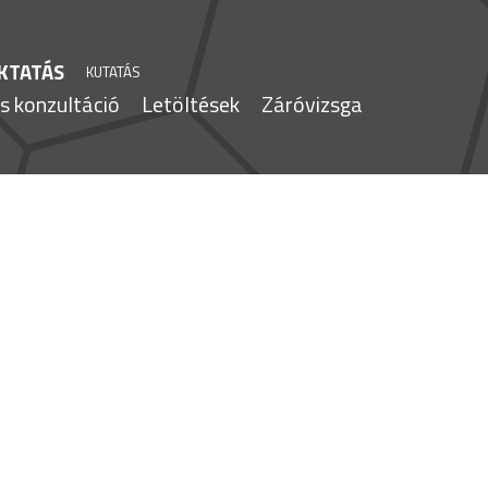
KTATÁS
KUTATÁS
s konzultáció
Letöltések
Záróvizsga