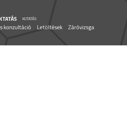
KTATÁS
KUTATÁS
s konzultáció
Letöltések
Záróvizsga