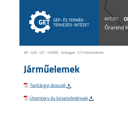
O
INTÉZET
Órarend é
ME - GEIK - GET
::
OKTATÁS
::
Tantárgyak
::
073-B Járműelemek
Járműelemek
Tantárgyi dosszié
Ütemterv és követelmények