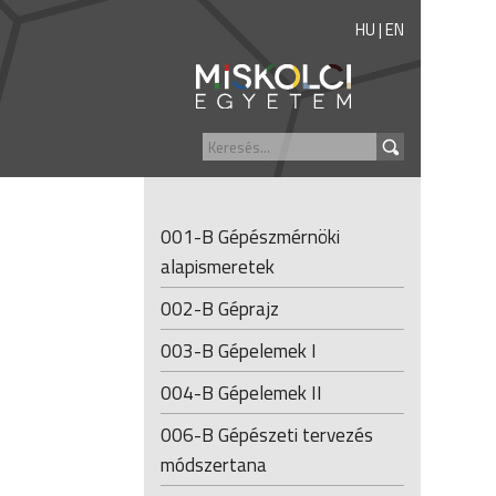
HU
|
EN
001-B Gépészmérnöki
alapismeretek
002-B Géprajz
003-B Gépelemek I
004-B Gépelemek II
006-B Gépészeti tervezés
módszertana