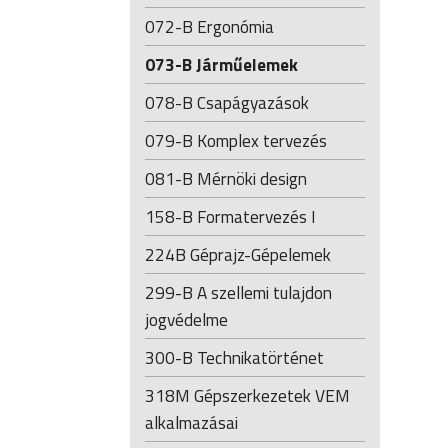
072-B Ergonómia
073-B Járműelemek
078-B Csapágyazások
079-B Komplex tervezés
081-B Mérnöki design
158-B Formatervezés I
224B Géprajz-Gépelemek
299-B A szellemi tulajdon
jogvédelme
300-B Technikatörténet
318M Gépszerkezetek VEM
alkalmazásai