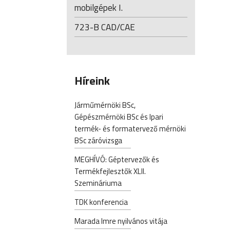
mobilgépek I.
723-B CAD/CAE
Híreink
Járműmérnöki BSc,
Gépészmérnöki BSc és Ipari
termék- és formatervező mérnöki
BSc záróvizsga
MEGHÍVÓ: Géptervezők és
Termékfejlesztők XLII.
Szemináriuma
TDK konferencia
Marada Imre nyilvános vitája