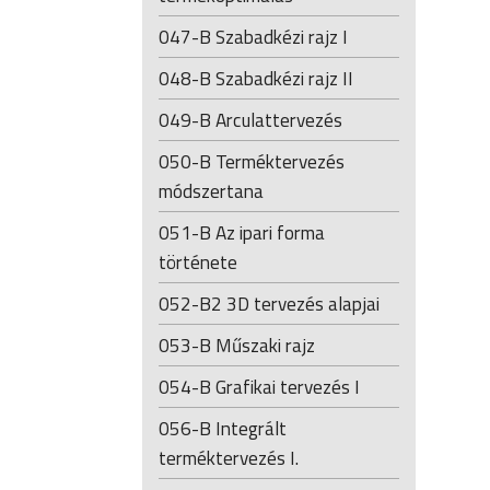
047-B Szabadkézi rajz I
048-B Szabadkézi rajz II
049-B Arculattervezés
050-B Terméktervezés
módszertana
051-B Az ipari forma
története
052-B2 3D tervezés alapjai
053-B Műszaki rajz
054-B Grafikai tervezés I
056-B Integrált
terméktervezés I.