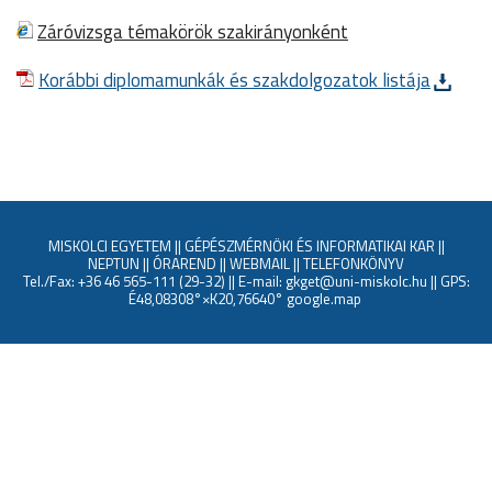
Záróvizsga témakörök szakirányonként
Korábbi diplomamunkák és szakdolgozatok listája
MISKOLCI EGYETEM
||
GÉPÉSZMÉRNÖKI ÉS INFORMATIKAI KAR
||
NEPTUN
||
ÓRAREND
||
WEBMAIL
||
TELEFONKÖNYV
Tel./Fax: +36 46 565-111 (29-32) || E-mail: gkget@uni-miskolc.hu || GPS:
É48,08308°×K20,76640°
google.map