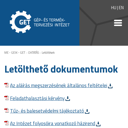
HU
|
EN
ME - GEIK - GET
::
OKTATÁS
::
Letöltések
Letölthető dokumentumok
Az aláírás megszerzésének általános feltételei
Feladathalasztási kérvény
Tűz- és balesetvédelmi tájékoztató
Az Intézet folyosóira vonatkozó házirend